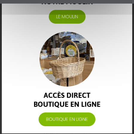
NOTRE MOULIN
LE MOULIN
ALIMENT COCHON D'INDE
MUSLI CROUSTILLANT
LAPINS NAINS
Poids : 25 kg
Poids : 3.5kg disponible
23,20 €
sous 10jours
6,30 €
ACCÈS DIRECT
BOUTIQUE EN LIGNE
BOUTIQUE EN LIGNE