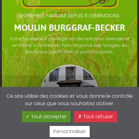
LES MEILLEURES VENTES
ENTREPRISE FAMILIALE DEPUIS 5 GÉNÉRATIONS
Rongeurs
Lapins
MOULIN BURGGRAF-BECKER
Votre fournisseur privilégié en alimentation animale et
Pigeons voyageurs et/ou de race
en farine à l'entrée du Parc Régional des Vosges du
Nord pour particuliers et professionnels.
Volailles
Oiseaux
Chiens et chats
Chevaux
Ce site utilise des cookies et vous donne le contrôle
sur ceux que vous souhaitez activer.
Tout accepter
Tout refuser
DÉCOUVRIR
Personnaliser