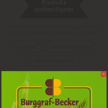
Produits
authentiques
Retrouvez dans notre boutique en ligne tous nos
produits disponibles également au magasin.
LE MOULIN
ALIMENTATION ANIMALE
PRESTATION AGRICOLE
Notre sélection de nourriture
pour animaux