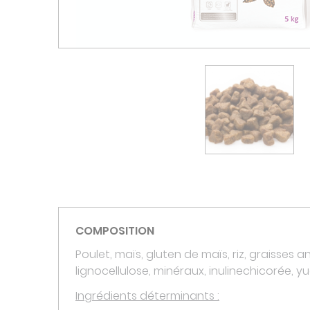
COMPOSITION
Poulet, maïs, gluten de maïs, riz, graisses 
lignocellulose, minéraux, inulinechicorée, y
Ingrédients déterminants :