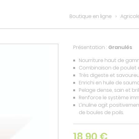
Boutique en ligne
Agricol
Présentation :
Granulés
Nourriture haut de gamm
Combinaison de poulet e
Très digeste et savoure
Enrichi en huile de saum
Pelage dense, sain et bri
Renforce le système imm
L’inuline agit positivemen
de boules de poils.
18,90 €