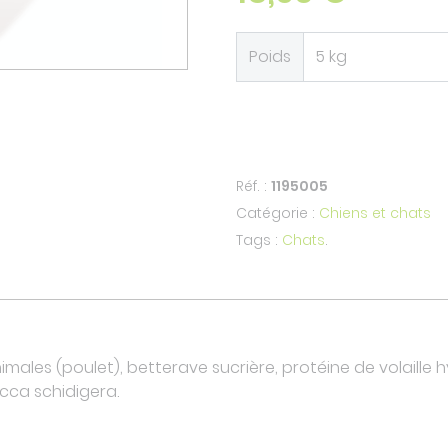
Poids
Réf. :
1195005
Catégorie :
Chiens et chats
Tags :
Chats
.
animales (poulet), betterave sucrière, protéine de volaille 
ucca schidigera.