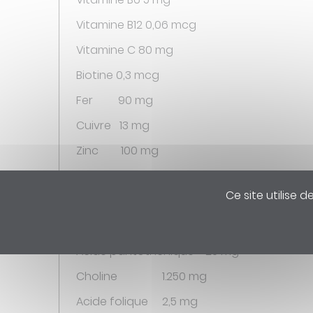
Vitamine B12 0,06 mcg
Vitamine C 80 mg
Biotine 0,3 mcg
Fer 90 mg
Cuivre 13 mg
Zinc 100 mg
Manganèse 40 mg
Ce site utilise 
Iode 1,5 mg
Sélénium 0,2 mg
Acide pantothénique 25 mg
Choline 1.250 mg
Acide folique 2,5 mg