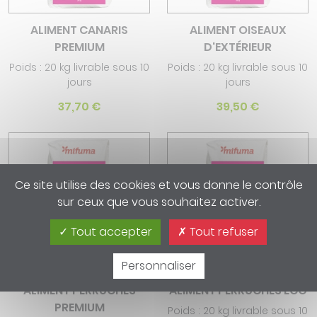
ALIMENT CANARIS
ALIMENT OISEAUX
PREMIUM
D'EXTÉRIEUR
Poids : 20 kg livrable sous 10
Poids : 20 kg livrable sous 10
jours
jours
37,70 €
39,50 €
Ce site utilise des cookies et vous donne le contrôle
sur ceux que vous souhaitez activer.
Tout accepter
Tout refuser
Personnaliser
ALIMENT PERRUCHES
ALIMENT PERRUCHES ECO
PREMIUM
Poids : 20 kg livrable sous 10