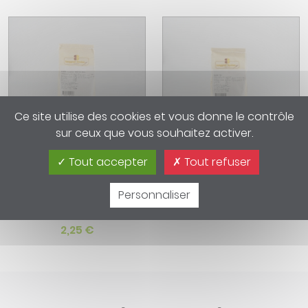
Ce site utilise des cookies et vous donne le contrôle
sur ceux que vous souhaitez activer.
Tout accepter
Tout refuser
FARINE T45 EXTRA
FARINE Type 55
"KNEPFEL'MEHL"
Poids : 1 kg, 5 kg, 10 kg
Personnaliser
Poids : 1 kg
à partir de
1,60 €
2,25 €